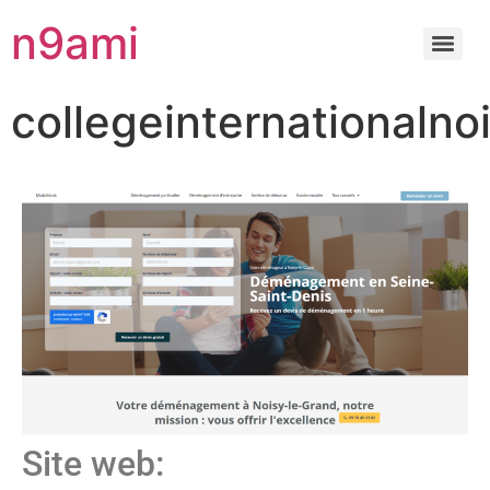
n9ami
collegeinternationalno
Site web: